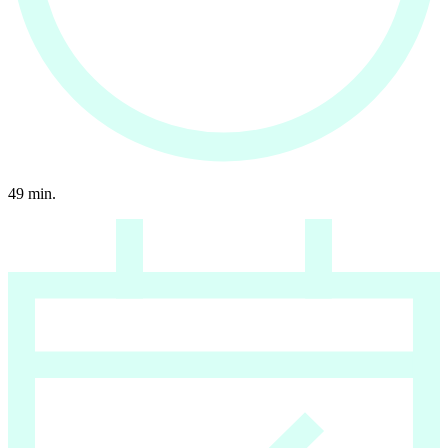
49
min.