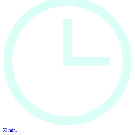
59
min.