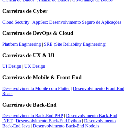
Carreiras de
Cyber
Cloud Security
|
AppSec: Desenvolvimento Seguro de Aplicações
Carreiras de
DevOps & Cloud
Platform Engineering
|
SRE (Site Reliability Engineering)
Carreiras de
UX & UI
UI Design
|
UX Design
Carreiras de
Mobile & Front-End
Desenvolvimento Mobile com Flutter
|
Desenvolvimento Front-End
React
Carreiras de
Back-End
Desenvolvimento Back-End PHP
|
Desenvolvimento Back-End
.NET
|
Desenvolvimento Back-End Python
|
Desenvolvimento
Back-End Java
|
Desenvolvimento Back-End Node.js