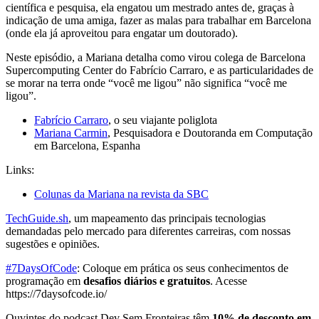
científica e pesquisa, ela engatou um mestrado antes de, graças à
indicação de uma amiga, fazer as malas para trabalhar em Barcelona
(onde ela já aproveitou para engatar um doutorado).
Neste episódio, a Mariana detalha como virou colega de Barcelona
Supercomputing Center do Fabrício Carraro, e as particularidades de
se morar na terra onde “você me ligou” não significa “você me
ligou”.
Fabrício Carraro
, o seu viajante poliglota
Mariana Carmin
, Pesquisadora e Doutoranda em Computação
em Barcelona, Espanha
Links:
Colunas da Mariana na revista da SBC
TechGuide.sh
, um mapeamento das principais tecnologias
demandadas pelo mercado para diferentes carreiras, com nossas
sugestões e opiniões.
#7DaysOfCode
: Coloque em prática os seus conhecimentos de
programação em
desafios diários e gratuitos
. Acesse
https://7daysofcode.io/
Ouvintes do podcast Dev Sem Fronteiras têm
10% de desconto em