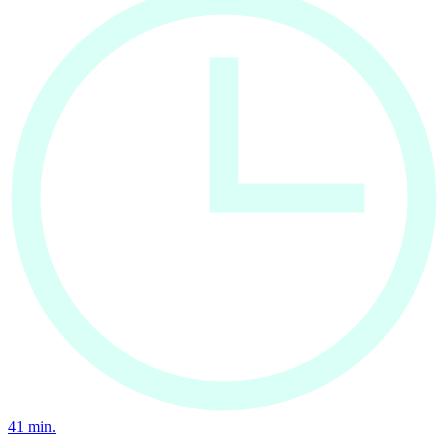
41
min.