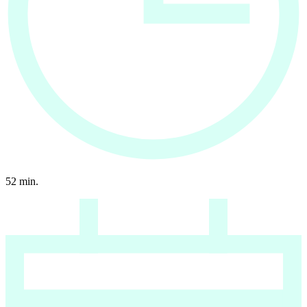
52
min.