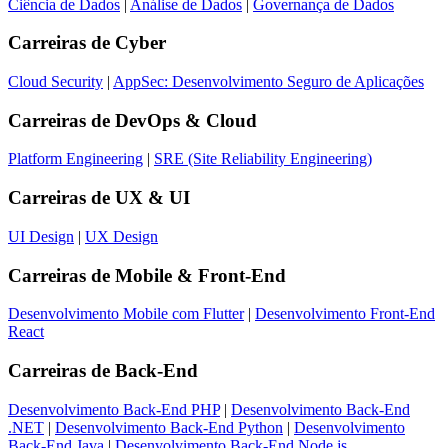
Ciência de Dados
|
Análise de Dados
|
Governança de Dados
Carreiras de
Cyber
Cloud Security
|
AppSec: Desenvolvimento Seguro de Aplicações
Carreiras de
DevOps & Cloud
Platform Engineering
|
SRE (Site Reliability Engineering)
Carreiras de
UX & UI
UI Design
|
UX Design
Carreiras de
Mobile & Front-End
Desenvolvimento Mobile com Flutter
|
Desenvolvimento Front-End
React
Carreiras de
Back-End
Desenvolvimento Back-End PHP
|
Desenvolvimento Back-End
.NET
|
Desenvolvimento Back-End Python
|
Desenvolvimento
Back-End Java
|
Desenvolvimento Back-End Node.js