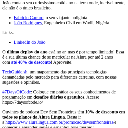
João conta o seu curiosíssimo cotidiano na terra onde, incrivelmente,
ele não é o único brasileiro.
Fabrício Carraro
, o seu viajante poliglota
João Rodrigues
, Engenheiro Civil em Wudil, Nigéria
Links:
LinkedIn do João
O
último deploy do ano
está no ar, mas é por tempo limitado! Essa
é a sua última chance de se matricular na Alura por até 2 anos
com
até 40% de desconto
! Aproveite!
TechGuide.sh
, um mapeamento das principais tecnologias
demandadas pelo mercado para diferentes carreiras, com nossas
sugestões e opiniões.
#7DaysOfCode
: Coloque em prática os seus conhecimentos de
programação em
desafios diários e gratuitos
. Acesse
https://7daysofcode.io/
Ouvintes do podcast Dev Sem Fronteiras têm
10% de desconto em
todos os planos da Alura Língua
. Basta ir
a
https://www.aluralingua.com.br/promocao/devsemfronteiras/
e
começar a aprender inglês e espanhol hoje mesmo!