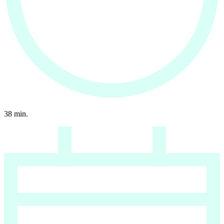
38
min.