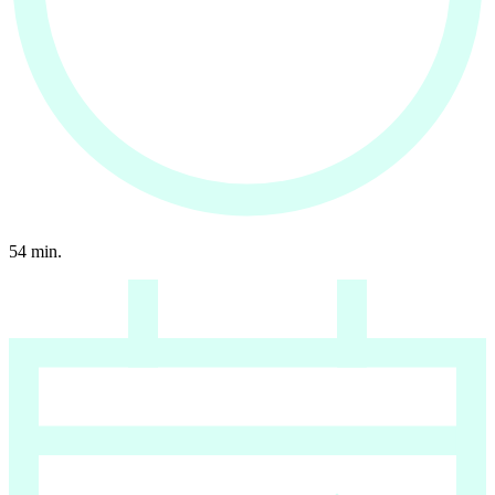
54
min.