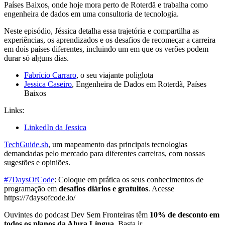
Países Baixos, onde hoje mora perto de Roterdã e trabalha como
engenheira de dados em uma consultoria de tecnologia.
Neste episódio, Jéssica detalha essa trajetória e compartilha as
experiências, os aprendizados e os desafios de recomeçar a carreira
em dois países diferentes, incluindo um em que os verões podem
durar só alguns dias.
Fabrício Carraro
, o seu viajante poliglota
Jessica Caseiro
, Engenheira de Dados em Roterdã, Países
Baixos
Links:
LinkedIn da Jessica
TechGuide.sh
, um mapeamento das principais tecnologias
demandadas pelo mercado para diferentes carreiras, com nossas
sugestões e opiniões.
#7DaysOfCode
: Coloque em prática os seus conhecimentos de
programação em
desafios diários e gratuitos
. Acesse
https://7daysofcode.io/
Ouvintes do podcast Dev Sem Fronteiras têm
10% de desconto em
todos os planos da Alura Língua
. Basta ir