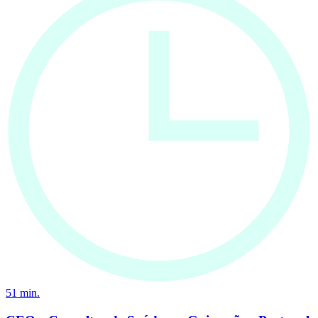
51
min.