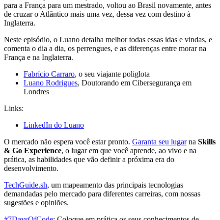
para a França para um mestrado, voltou ao Brasil novamente, antes
de cruzar o Atlântico mais uma vez, dessa vez com destino à
Inglaterra.
Neste episódio, o Luano detalha melhor todas essas idas e vindas, e
comenta o dia a dia, os perrengues, e as diferenças entre morar na
França e na Inglaterra.
Fabrício Carraro
, o seu viajante poliglota
Luano Rodrigues
, Doutorando em Cibersegurança em
Londres
Links:
LinkedIn do Luano
O mercado não espera você estar pronto.
Garanta seu lugar
na
Skills
& Go Experience
, o lugar em que você aprende, ao vivo e na
prática, as habilidades que vão definir a próxima era do
desenvolvimento.
TechGuide.sh
, um mapeamento das principais tecnologias
demandadas pelo mercado para diferentes carreiras, com nossas
sugestões e opiniões.
#7DaysOfCode
: Coloque em prática os seus conhecimentos de