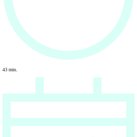
43
min.