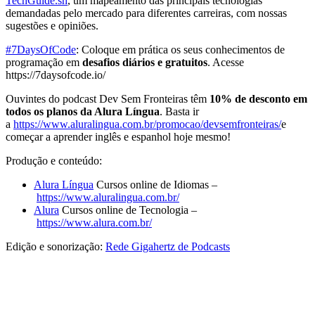
TechGuide.sh
, um mapeamento das principais tecnologias
demandadas pelo mercado para diferentes carreiras, com nossas
sugestões e opiniões.
#7DaysOfCode
: Coloque em prática os seus conhecimentos de
programação em
desafios diários e gratuitos
. Acesse
https://7daysofcode.io/
Ouvintes do podcast Dev Sem Fronteiras têm
10% de desconto em
todos os planos da Alura Língua
. Basta ir
a
https://www.aluralingua.com.br/promocao/devsemfronteiras/
e
começar a aprender inglês e espanhol hoje mesmo!
Produção e conteúdo:
Alura Língua
Cursos online de Idiomas –
https://www.aluralingua.com.br/
Alura
Cursos online de Tecnologia –
https://www.alura.com.br/
Edição e sonorização:
Rede Gigahertz de Podcasts