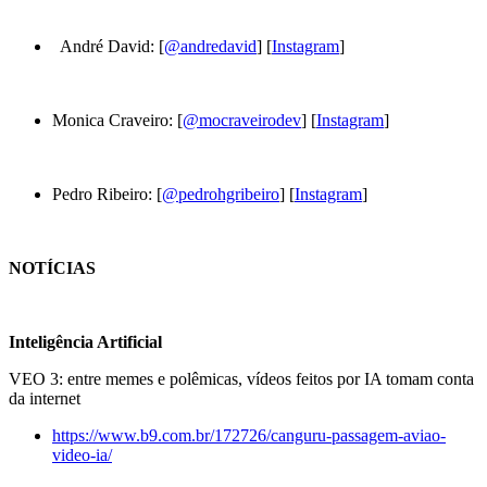
André David: [
@andredavid
] [
Instagram
]
Monica Craveiro: [
@mocraveirodev
] [
Instagram
]
Pedro Ribeiro: [
@pedrohgribeiro
] [
Instagram
]
NOTÍCIAS
Inteligência Artificial
VEO 3: entre memes e polêmicas, vídeos feitos por IA tomam conta
da internet
https://www.b9.com.br/172726/canguru-passagem-aviao-
video-ia/