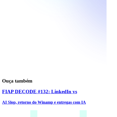
Ouça também
FIAP DECODE #132: LinkedIn vs
AI Slop, retorno do Winamp e entregas com IA