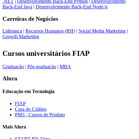
.NET
|
Desenvolvimento Back-End Python
|
Desenvolvimento
Back-End Java
|
Desenvolvimento Back-End Node.js
Carreiras de
Negócios
Liderança
|
Recursos Humanos (RH)
|
Social Media Marketing
|
Growth Marketing
Cursos universitários FIAP
Graduação
|
Pós-graduação
|
MBA
Alura
Educação em Tecnologia
FIAP
Casa do Código
PM3 - Cursos de Produto
Mais Alura
START BY Alura