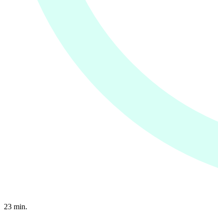
23
min.