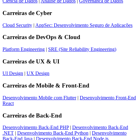
Ciência de Dados
|
Análise de Dados
|
Governança de Dados
Carreiras de
Cyber
Cloud Security
|
AppSec: Desenvolvimento Seguro de Aplicações
Carreiras de
DevOps & Cloud
Platform Engineering
|
SRE (Site Reliability Engineering)
Carreiras de
UX & UI
UI Design
|
UX Design
Carreiras de
Mobile & Front-End
Desenvolvimento Mobile com Flutter
|
Desenvolvimento Front-End
React
Carreiras de
Back-End
Desenvolvimento Back-End PHP
|
Desenvolvimento Back-End
.NET
|
Desenvolvimento Back-End Python
|
Desenvolvimento
Back-End Java
|
Desenvolvimento Back-End Node.js