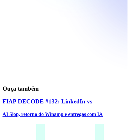
Ouça também
FIAP DECODE #132: LinkedIn vs
AI Slop, retorno do Winamp e entregas com IA