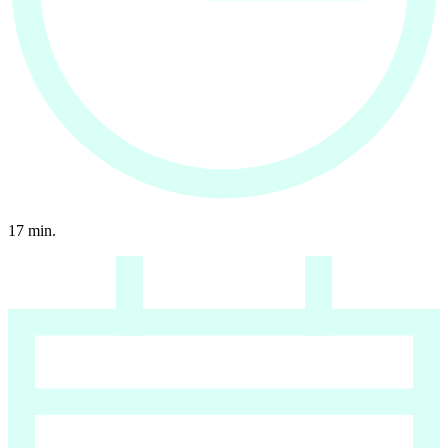
17
min.