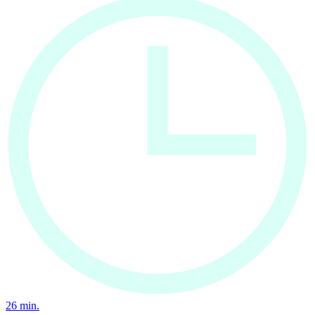
26
min.