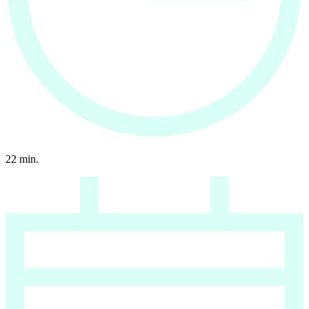
22
min.