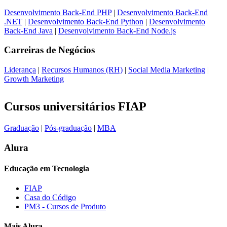
Desenvolvimento Back-End PHP
|
Desenvolvimento Back-End
.NET
|
Desenvolvimento Back-End Python
|
Desenvolvimento
Back-End Java
|
Desenvolvimento Back-End Node.js
Carreiras de
Negócios
Liderança
|
Recursos Humanos (RH)
|
Social Media Marketing
|
Growth Marketing
Cursos universitários FIAP
Graduação
|
Pós-graduação
|
MBA
Alura
Educação em Tecnologia
FIAP
Casa do Código
PM3 - Cursos de Produto
Mais Alura