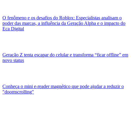
O fenômeno e os desafios do Roblox: Especialistas analisam o
poder das marcas, a influência da Geração Alpha e o impacto do
Eca Digital
Geração Z tenta escapar do celular e transforma “ficar offline” em
novo status
Conheça o mini e-reader magnético que pode ajudar a reduzir o
"doomscrolling"