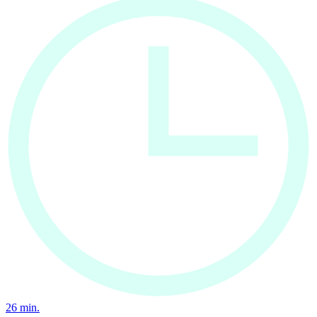
26
min.