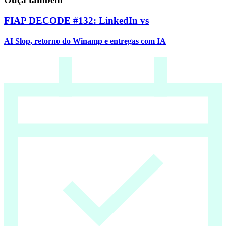
FIAP DECODE #132: LinkedIn vs
AI Slop, retorno do Winamp e entregas com IA