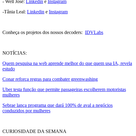
- Well José:
Linkedin⁠
e ⁠
Instagram
-Tânia Leal:
Linkedin⁠⁠
e ⁠⁠
Instagram
Conheça os projetos dos nossos decoders:
IDVLabs
NOTÍCIAS:
Quem pesquisa na web aprende melhor do que quem usa IA, revela
estudo
Conar reforça regras para combater greenwashing
Uber testa função que permite passageiras escolherem motoristas
mulheres
Sebrae lança programa que dará 100% de aval a negócios
conduzidos por mulheres
CURIOSIDADE DA SEMANA