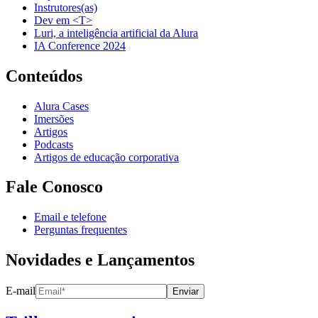
Instrutores(as)
Dev em <T>
Luri, a inteligência artificial da Alura
IA Conference 2024
Conteúdos
Alura Cases
Imersões
Artigos
Podcasts
Artigos de educação corporativa
Fale Conosco
Email e telefone
Perguntas frequentes
Novidades e Lançamentos
E-mail
Enviar