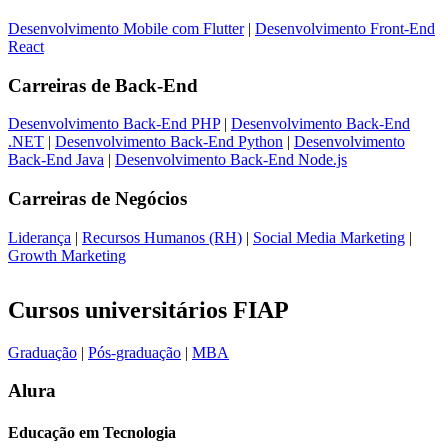
Desenvolvimento Mobile com Flutter
|
Desenvolvimento Front-End
React
Carreiras de
Back-End
Desenvolvimento Back-End PHP
|
Desenvolvimento Back-End
.NET
|
Desenvolvimento Back-End Python
|
Desenvolvimento
Back-End Java
|
Desenvolvimento Back-End Node.js
Carreiras de
Negócios
Liderança
|
Recursos Humanos (RH)
|
Social Media Marketing
|
Growth Marketing
Cursos universitários FIAP
Graduação
|
Pós-graduação
|
MBA
Alura
Educação em Tecnologia