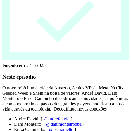
lançado em
13/11/2023
Neste episódio
O novo robô humanoide da Amazon, óculos VR da Meta, Netflix
Geeked Week e Shein na bolsa de valores. André David, Dani
Monteiro e Érika Caramello decodificam as novidades, as polêmicas
e como os próximos passos dos grandes players modificam a nossa
vida através da tecnologia. Decodifique novas conexões
André David: [
@andrefdavid
]
Dani Monteiro: [
@danimonteirodba⁠⁠
]
Érika Caramello: [
@ecaramello⁠
]