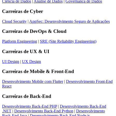
Ciência de Dados
|
Análise de Dados
|
Governança de Dados
Carreiras de
Cyber
Cloud Security
|
AppSec: Desenvolvimento Seguro de Aplicações
Carreiras de
DevOps & Cloud
Platform Engineering
|
SRE (Site Reliability Engineering)
Carreiras de
UX & UI
UI Design
|
UX Design
Carreiras de
Mobile & Front-End
Desenvolvimento Mobile com Flutter
|
Desenvolvimento Front-End
React
Carreiras de
Back-End
Desenvolvimento Back-End PHP
|
Desenvolvimento Back-End
.NET
|
Desenvolvimento Back-End Python
|
Desenvolvimento
Back-End Java
|
Desenvolvimento Back-End Node.js